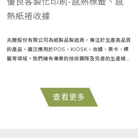
優良客製化印刷-感熱標籤、感
熱紙捲收據
兆謄股份有限公司為紙製品製造商，專注於生產高品質
的產品，廣泛應用於POS、KIOSK、收據、票卡、標
籤等領域。我們擁有專業的技術團隊及完善的生產線，
所有產品皆在廠區完成並通過檢測，不僅提升效率同時
整合物流運輸，將在最快的時間達成客戶需求及效益最
大化。
查看更多